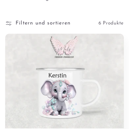
o
Filtern und sortieren
6 Produkte
r
i
e
: