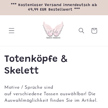
Direkt
*** Kostenloser Versand innerdeutsch ab
zum
49,99 EUR Bestellwert ***
Inhalt
Warenkorb
K
Totenköpfe &
a
Skelett
t
Motive / Sprüche sind
e
auf
verschiedene
Tassen auswählbar! Die
Auswahlmöglichkeit finden Sie im Artikel.
g