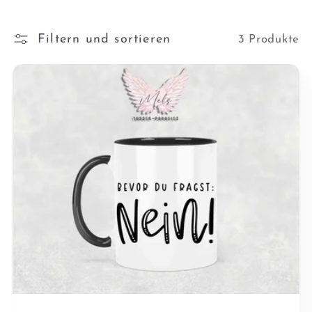
o
Filtern und sortieren
3 Produkte
r
i
e
: