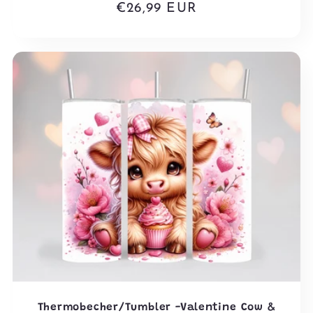
Normaler
€26,99 EUR
Preis
Thermobecher/Tumbler -Valentine Cow &