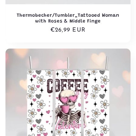
Thermobecher/Tumbler„Tattooed Woman
with Roses & Middle Finge
Normaler
€26,99 EUR
Preis