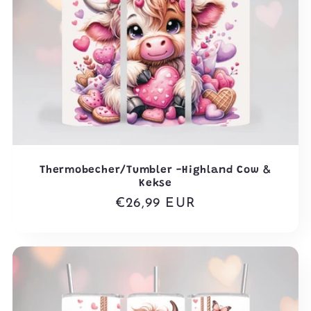
Thermobecher/Tumbler -Highland Cow &
Kekse
Normaler
€26,99 EUR
Preis