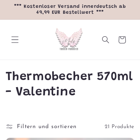
Direkt
*** Kostenloser Versand innerdeutsch ab
zum
49,99 EUR Bestellwert ***
Inhalt
Warenkorb
K
Thermobecher 570ml
a
- Valentine
t
e
Filtern und sortieren
21 Produkte
g