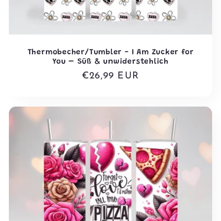
Thermobecher/Tumbler - I Am Zucker for
You – Süß & unwiderstehlich
Normaler
€26,99 EUR
Preis