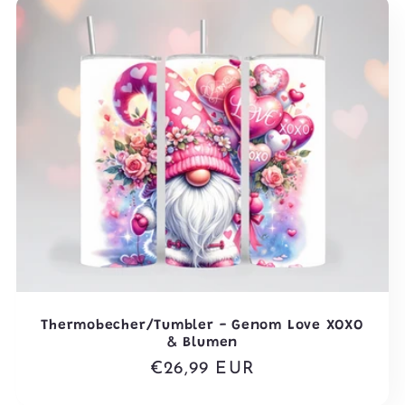
o
r
i
e
:
Thermobecher/Tumbler - Genom Love XOXO
& Blumen
Normaler
€26,99 EUR
Preis