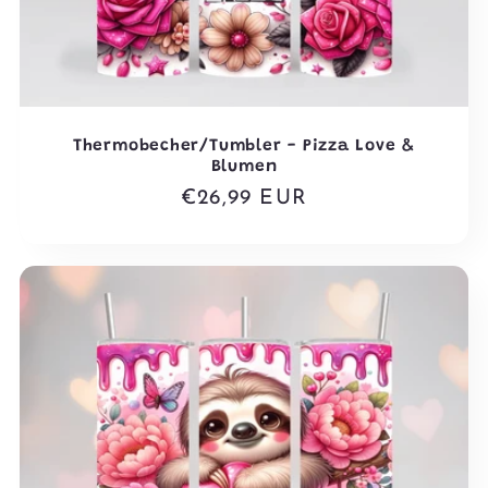
Thermobecher/Tumbler - Pizza Love &
Blumen
Normaler
€26,99 EUR
Preis