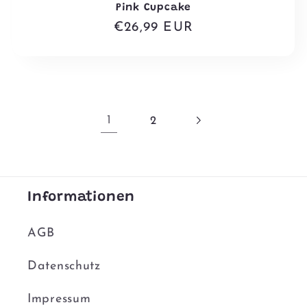
Pink Cupcake
Normaler
€26,99 EUR
Preis
1
2
Informationen
AGB
Datenschutz
Impressum