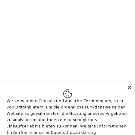
Lunchbox
Spardosen
Emailetassen
Alle Produkte
Neue Artikel
Wir verwenden Cookies und ähnliche Technologien, auch
von Drittanbietern, um die ordentliche Funktionsweise der
Zahlungsmethoden
Website zu gewährleisten, die Nutzung unseres Angebotes
zu analysieren und Ihnen ein bestmögliches
Einkaufserlebnis bieten zu können. Weitere Informationen
finden Sie in unserer
Datenschutzerklärung
© 2026,
Tassen-Paradies
- Der Tassendesignshop